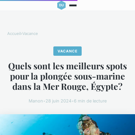
Accueil
›
Vacance
VACANCE
Quels sont les meilleurs spots
pour la plongée sous-marine
dans la Mer Rouge, Égypte?
Manon
•
28 juin 2024
•
6 min de lecture