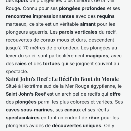
des
spots
de plongée les plus célèbres de la Mer
Rouge. Connu pour ses
plongées profondes
et ses
rencontres impressionnantes
avec des
requins
marteaux, ce site est un véritable
aimant
pour les
plongeurs aguerris. Les
parois verticales
du récif,
recouvertes de coraux mous et durs, descendent
jusqu'à 70 mètres de profondeur. Les plongées au
lever du soleil sont particulièrement
magiques
, avec
des
raies
et des
tortues
qui se joignent souvent au
spectacle.
Saint John's Reef : Le Récif du Bout du Monde
Situé à l’extrême sud de la Mer Rouge égyptienne, le
Saint John’s Reef
est un archipel de récifs qui
offre
des
plongées
parmi les plus colorées et variées. Ses
caves sous-marines
, ses
canaux
et ses récifs
spectaculaires
en font un endroit de
rêve
pour les
plongeurs avides de
découvertes uniques
. On y