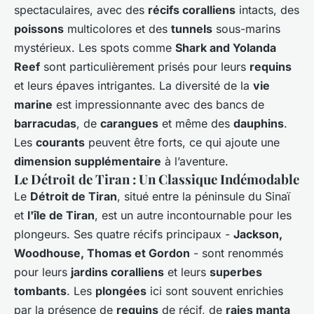
spectaculaires, avec des
récifs coralliens
intacts, des
poissons
multicolores et des
tunnels
sous-marins
mystérieux. Les spots comme
Shark and Yolanda
Reef
sont particulièrement prisés pour leurs
requins
et leurs épaves intrigantes. La diversité de la
vie
marine
est impressionnante avec des bancs de
barracudas
, de
carangues
et même des
dauphins
.
Les
courants
peuvent être forts, ce qui ajoute une
dimension supplémentaire
à l’aventure.
Le Détroit de Tiran : Un Classique Indémodable
Le
Détroit de Tiran
, situé entre la péninsule du Sinaï
et
l'île de Tiran
, est un autre incontournable pour les
plongeurs. Ses quatre récifs principaux -
Jackson,
Woodhouse, Thomas et Gordon
- sont renommés
pour leurs
jardins coralliens
et leurs
superbes
tombants
. Les
plongées
ici sont souvent enrichies
par la présence de
requins
de récif, de
raies manta